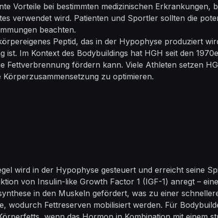
te Vorteile bei bestimmten medizinischen Erkrankungen, bi
tes verwendet wird. Patienten und Sportler sollten die p
stimmungen beachten.
rpereigenes Peptid, das in der Hypophyse produziert wir
g ist. Im Kontext des Bodybuildings hat HGH seit den 197
Fettverbrennung fördern kann. Viele Athleten setzen HGH e
re Körperzusammensetzung zu optimieren.
l wird in der Hypophyse gesteuert und erreicht seine Sp
duktion von Insulin-like Growth Factor 1 (IGF-1) anregt – 
nsynthese in den Muskeln gefördert, was zu einer schnel
e, wodurch Fettreserven mobilisiert werden. Für Bodybuild
örperfetts, wenn das Hormon in Kombination mit einem st